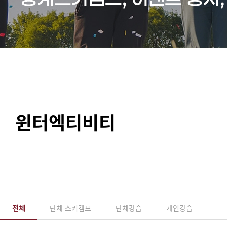
윈터엑티비티
전체
단체 스키캠프
단체강습
개인강습